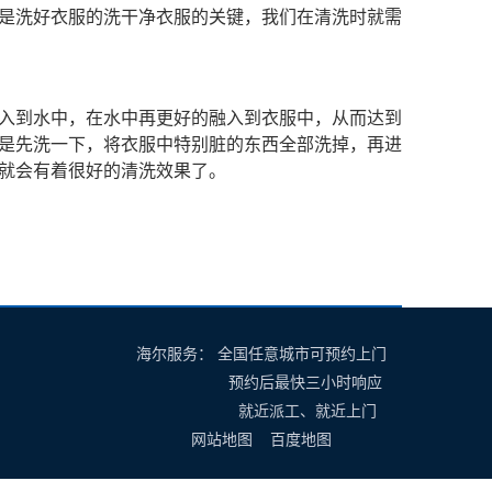
是洗好衣服的洗干净衣服的关键，我们在清洗时就需
入到水中，在水中再更好的融入到衣服中，从而达到
是先洗一下，将衣服中特别脏的东西全部洗掉，再进
就会有着很好的清洗效果了。
海尔服务： 全国任意城市可预约上门
预约后最快三小时响应
就近派工、就近上门
网站地图
百度地图
幸运活动
谷歌地图